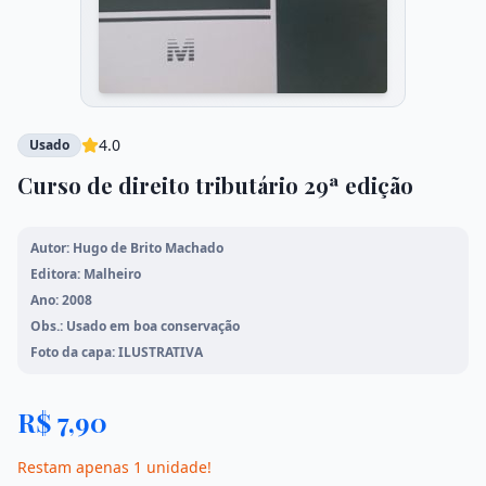
Mangás
Meio Ambiente
Mato Grosso
Literatura Brasileira
4.0
Usado
Ver todos os livros
Curso de direito tributário 29ª edição
Início
Autor: Hugo de Brito Machado
Editora: Malheiro
Loja
Ano: 2008
Obs.: Usado em boa conservação
Foto da capa: ILUSTRATIVA
Promoções
Sobre Nós
R$
7,90
Restam apenas
Contato
1
unidade
!