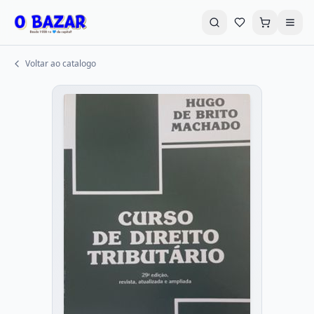
Voltar ao catalogo
Buscar livros...
Promoções
Destaques
Explorar Categorias
Livros em Promoção
CD's e DVD's
LPS - VHS
Autoajuda
Infantil
Literatura Infantil
História e Política
Geek-Nerd