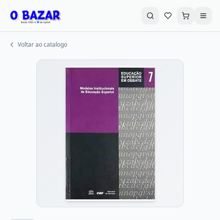
Voltar ao catalogo
Buscar livros...
Promoções
Destaques
Explorar Categorias
Livros em Promoção
CD's e DVD's
LPS - VHS
Autoajuda
Infantil
Literatura Infantil
História e Política
Geek-Nerd