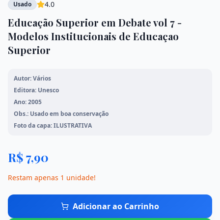
4.0
Usado
Educação Superior em Debate vol 7 -
Mangás
Meio Ambiente
Modelos Institucionais de Educaçao
Mato Grosso
Literatura Brasileira
Superior
Ver todos os livros
Autor: Vários
Editora: Unesco
Ano: 2005
Início
Obs.: Usado em boa conservação
Foto da capa: ILUSTRATIVA
Loja
R$
7,90
Promoções
Restam apenas
1
unidade
!
Sobre Nós
Adicionar ao Carrinho
Contato