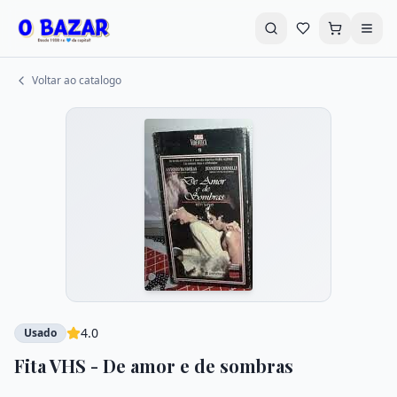
Voltar ao catalogo
Buscar livros...
Promoções
Destaques
Explorar Categorias
Livros em Promoção
CD's e DVD's
LPS - VHS
Autoajuda
4.0
Usado
Infantil
Literatura Infantil
Fita VHS - De amor e de sombras
História e Política
Geek-Nerd