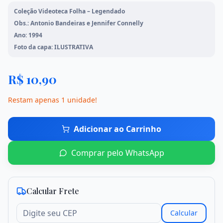
Coleção Videoteca Folha – Legendado
Mangás
Meio Ambiente
Obs.: Antonio Bandeiras e Jennifer Connelly
Ano: 1994
Foto da capa: ILUSTRATIVA
Mato Grosso
Literatura Brasileira
Ver todos os livros
R$
10,90
Restam apenas
1
unidade
!
Início
Adicionar ao Carrinho
Loja
Comprar pelo WhatsApp
Promoções
Sobre Nós
Calcular Frete
Calcular
Contato