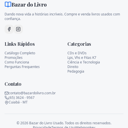
Bazar do Livro
Dando nova vida a histórias incríveis. Compre e venda livros usados com
confiança.
Links Rápidos
Categorias
Catálogo Completo
CDs e DVDs
Promoções
Lps, Vhs e Fitas K7
Como Funciona
Ciência e Tecnologia
Perguntas Frequentes
Direito
Pedagogia
Contato
contato@bazardolivro.com.br
(65) 3624 - 9567
Cuiabá - MT
©
2026
Bazar do Livro Usado. Todos os direitos reservados.
Privacidade
Termos de Uso
Webmonkey