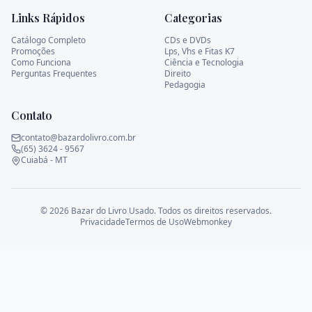
Links Rápidos
Categorias
Mangás
Meio Ambiente
Catálogo Completo
CDs e DVDs
Promoções
Lps, Vhs e Fitas K7
Como Funciona
Ciência e Tecnologia
Mato Grosso
Literatura Brasileira
Perguntas Frequentes
Direito
Pedagogia
Ver todos os livros
Contato
contato@bazardolivro.com.br
(65) 3624 - 9567
Início
Cuiabá - MT
Loja
©
2026
Bazar do Livro Usado. Todos os direitos reservados.
Privacidade
Termos de Uso
Webmonkey
Promoções
Sobre Nós
Contato