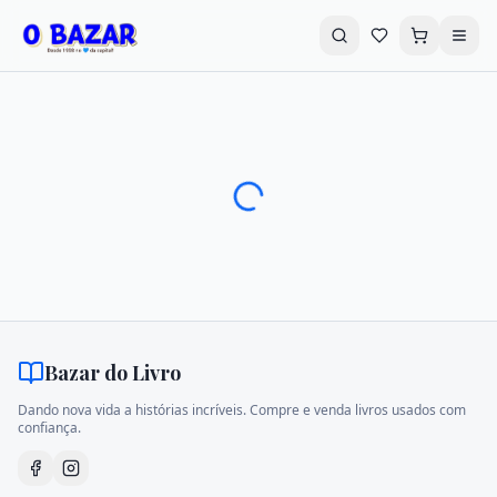
Buscar livros...
Promoções
Destaques
Explorar Categorias
Livros em Promoção
CD's e DVD's
Bazar do Livro
LPS - VHS
Autoajuda
Dando nova vida a histórias incríveis. Compre e venda livros usados com
confiança.
Infantil
Literatura Infantil
História e Política
Geek-Nerd