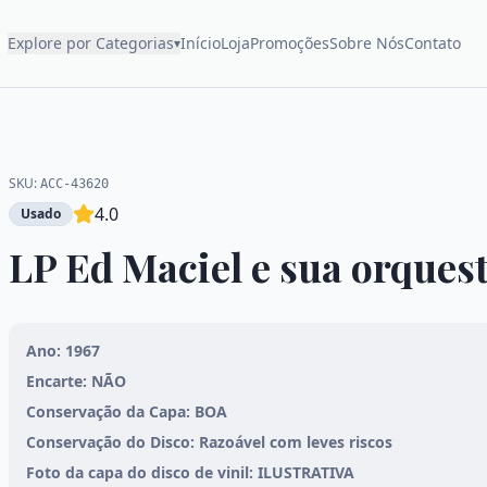
Explore por Categorias
Início
Loja
Promoções
Sobre Nós
Contato
▾
SKU:
ACC-43620
4.0
Usado
LP Ed Maciel e sua orquest
Ano: 1967
Encarte: NÃO
Conservação da Capa: BOA
Conservação do Disco: Razoável com leves riscos
Foto da capa do disco de vinil: ILUSTRATIVA