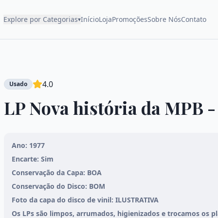
Explore por Categorias
Início
Loja
Promoções
Sobre Nós
Contato
▾
4.0
Usado
LP Nova história da MPB 
Ano: 1977
Encarte: Sim
Conservação da Capa: BOA
Conservação do Disco: BOM
Foto da capa do disco de vinil: ILUSTRATIVA
Os LPs são limpos, arrumados, higienizados e trocamos os plá