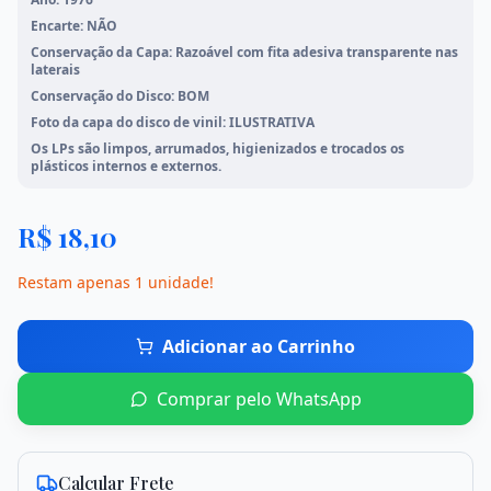
Encarte: NÃO
Mangás
Meio Ambiente
Conservação da Capa: Razoável com fita adesiva transparente nas
laterais
Conservação do Disco: BOM
Mato Grosso
Literatura Brasileira
Foto da capa do disco de vinil: ILUSTRATIVA
Os LPs são limpos, arrumados, higienizados e trocados os
Ver todos os livros
plásticos internos e externos.
R$
18,10
Início
Restam apenas
1
unidade
!
Loja
Adicionar ao Carrinho
Promoções
Comprar pelo WhatsApp
Sobre Nós
Contato
Calcular Frete