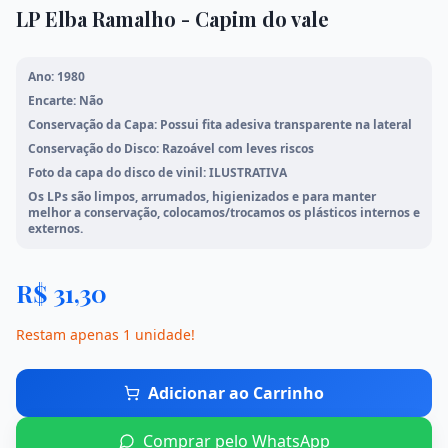
LP Elba Ramalho - Capim do vale
Mangás
Meio Ambiente
Ano: 1980
Mato Grosso
Literatura Brasileira
Encarte: Não
Conservação da Capa: Possui fita adesiva transparente na lateral
Ver todos os livros
Conservação do Disco: Razoável com leves riscos
Foto da capa do disco de vinil: ILUSTRATIVA
Os LPs são limpos, arrumados, higienizados e para manter
melhor a conservação, colocamos/trocamos os plásticos internos e
Início
externos.
Loja
R$
31,30
Promoções
Restam apenas
1
unidade
!
Sobre Nós
Adicionar ao Carrinho
Contato
Comprar pelo WhatsApp