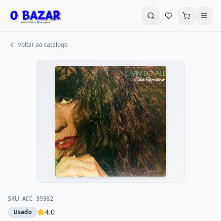
Voltar ao catalogo
Buscar livros...
Promoções
Destaques
Explorar Categorias
Livros em Promoção
CD's e DVD's
LPS - VHS
Autoajuda
Infantil
Literatura Infantil
SKU:
ACC-39382
4.0
Usado
História e Política
Geek-Nerd