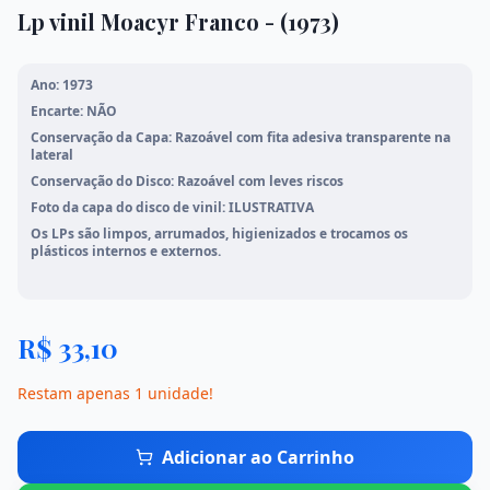
Lp vinil Moacyr Franco - (1973)
Mangás
Meio Ambiente
Ano: 1973
Mato Grosso
Literatura Brasileira
Encarte: NÃO
Conservação da Capa: Razoável com fita adesiva transparente na
lateral
Ver todos os livros
Conservação do Disco: Razoável com leves riscos
Foto da capa do disco de vinil: ILUSTRATIVA
Os LPs são limpos, arrumados, higienizados e trocamos os
Início
plásticos internos e externos.
Loja
R$
33,10
Promoções
Restam apenas
1
unidade
!
Sobre Nós
Adicionar ao Carrinho
Contato