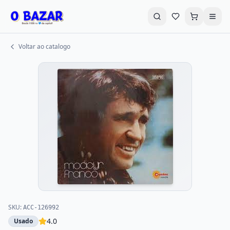
Voltar ao catalogo
Buscar livros...
Promoções
Destaques
Explorar Categorias
Livros em Promoção
CD's e DVD's
LPS - VHS
Autoajuda
Infantil
Literatura Infantil
SKU:
ACC-126992
4.0
Usado
História e Política
Geek-Nerd