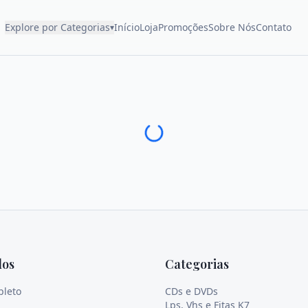
Explore por Categorias
Início
Loja
Promoções
Sobre Nós
Contato
▾
dos
Categorias
pleto
CDs e DVDs
Lps, Vhs e Fitas K7